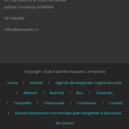
Str. Canalului, nr.8, Oraș Cernavodă
Judetul Constanta, ROMÂNIA
0371482962
office@axiopolis.ro
Copyright - Clubul Sportiv Axiopolis Cernavoda
Home
Achizitii
Agenda de integritate organizationala
Atletism
Baschet
Box
Codul etic
Competitii
Comunicate
Conducere
Contact
Decizia desemnare coordonator plan integritate si persoana
de contact