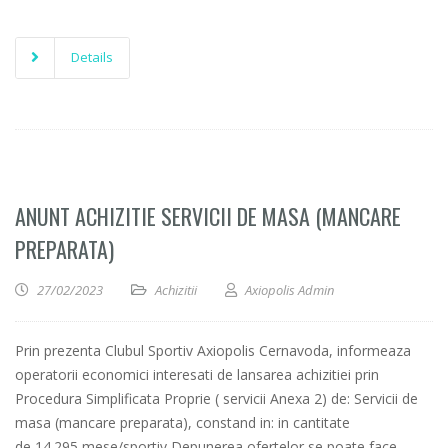
Details
ANUNT ACHIZITIE SERVICII DE MASA (MANCARE
PREPARATA)
27/02/2023
Achizitii
Axiopolis Admin
Prin prezenta Clubul Sportiv Axiopolis Cernavoda, informeaza
operatorii economici interesati de lansarea achizitiei prin
Procedura Simplificata Proprie ( servicii Anexa 2) de: Servicii de
masa (mancare preparata), constand in: in cantitate
de 14.295 mese/sportiv Depunerea ofertelor se poate face