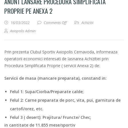
ANUNT LANSARE PROCEDURA SIMPLIFICATA
PROPRIE PE ANEXA 2
on Anunt lansare procedura simplifica
16/03/2022
Comments Off
Achizitii
Axiopolis Admin
Prin prezenta Clubul Sportiv Axiopolis Cernavoda, informeaza
operatorii economici interesati de lasnarea Achizitiei prin
Procedura Simplificata Proprie ( servicii Anexa 2) de:
Servicii de masa (mancare preparata), constand in:
Felul 1: Supa/Ciorba/Preparate calde;
Felul 2: Carne preparata de porc, vita, pui, garnitura de
cartofi/orez, etc.
Felul 3 ( desert): Prajitura/ Fruncte/ Chec;
in cantitate de 11.855 mese/sportiv