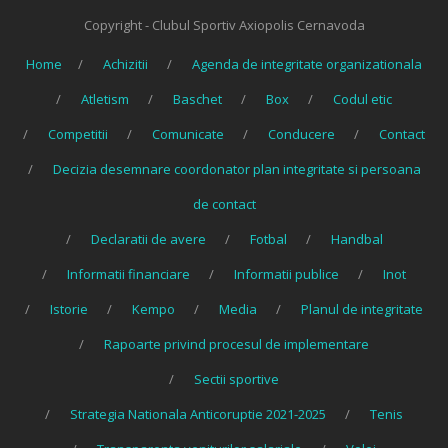
Copyright - Clubul Sportiv Axiopolis Cernavoda
Home
Achizitii
Agenda de integritate organizationala
Atletism
Baschet
Box
Codul etic
Competitii
Comunicate
Conducere
Contact
Decizia desemnare coordonator plan integritate si persoana
de contact
Declaratii de avere
Fotbal
Handbal
Informatii financiare
Informatii publice
Inot
Istorie
Kempo
Media
Planul de integritate
Rapoarte privind procesul de implementare
Sectii sportive
Strategia Nationala Anticoruptie 2021-2025
Tenis