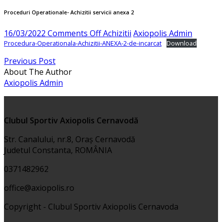
Proceduri Operationale- Achizitii servicii anexa 2
on
16/03/2022
Comments Off
Achizitii
Axiopolis Admin
Proceduri
Procedura-Operationala-Achizitii-ANEXA-2-de-incarcat
Download
Operationale-
Previous Post
Achizitii
About The Author
servicii
Axiopolis Admin
anexa
2
Clubul Sportiv Axiopolis Cernavodă
Str. Canalului, nr.8, Oraș Cernavodă
Judetul Constanta, ROMÂNIA
0371482962
office@axiopolis.ro
Copyright - Clubul Sportiv Axiopolis Cernavoda