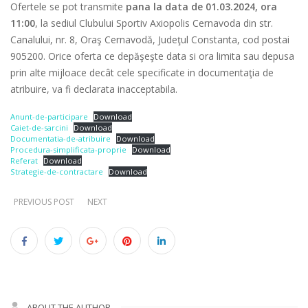
Ofertele se pot transmite
pana la data de 01.03.2024, ora
11:00
, la sediul Clubului Sportiv Axiopolis Cernavoda din str.
Canalului, nr. 8, Oraş Cernavodă, Judeţul Constanta, cod postai
905200. Orice oferta ce depăşeşte data si ora limita sau depusa
prin alte mijloace decât cele specificate in documentaţia de
atribuire, va fi declarata inacceptabila.
Anunt-de-participare
Download
Caiet-de-sarcini
Download
Documentatia-de-atribuire
Download
Procedura-simplificata-proprie
Download
Referat
Download
Strategie-de-contractare
Download
PREVIOUS POST
NEXT
ABOUT THE AUTHOR