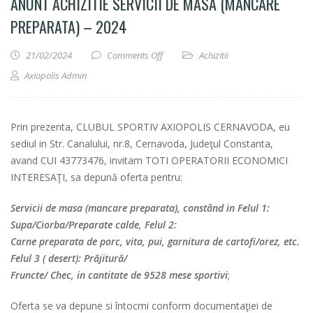
ANUNT ACHIZITIE SERVICII DE MASA (MANCARE
PREPARATA) – 2024
on Anunt achizitie servicii de masa (m
21/02/2024
Comments Off
Achizitii
Axiopolis Admin
Prin prezenta, CLUBUL SPORTIV AXIOPOLIS CERNAVODA, eu
sediul in Str. Canalului, nr.8, Cernavoda, Judeţul Constanta,
avand CUI 43773476, invitam TOTI OPERATORII ECONOMICI
INTERESAŢI, sa depună oferta pentru:
Servicii de masa (mancare preparata), constând in Felul 1:
Supa/Ciorba/Preparate calde, Felul 2:
Carne preparata de porc, vita, pui, garnitura de cartofi/orez, etc.
Felul 3 ( desert): Prăjitură/
Fruncte/ Chec, in cantitate de 9528 mese sportivi
;
Oferta se va depune si întocmi conform documentaţiei de